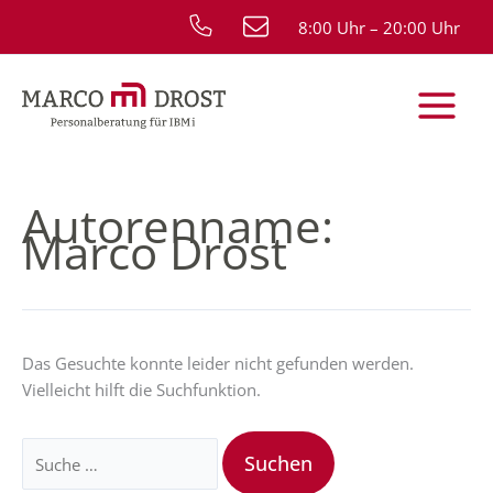
Zum
Suchen
8:00 Uhr – 20:00 Uhr
Inhalt
nach:
springen
Autorenname:
Marco Drost
Das Gesuchte konnte leider nicht gefunden werden.
Vielleicht hilft die Suchfunktion.