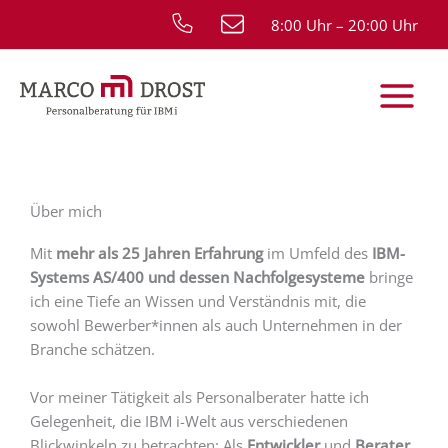
Zum
8:00 Uhr – 20:00 Uhr
Inhalt
springen
Über mich
Mit
mehr als 25 Jahren Erfahrung
im Umfeld des
IBM-
Systems AS/400 und dessen Nachfolgesysteme
bringe
ich eine Tiefe an Wissen und Verständnis mit, die
sowohl Bewerber*innen als auch Unternehmen in der
Branche schätzen.
Vor meiner Tätigkeit als Personalberater hatte ich
Gelegenheit, die IBM i-Welt aus verschiedenen
Blickwinkeln zu betrachten: Als
Entwickler
und
Berater