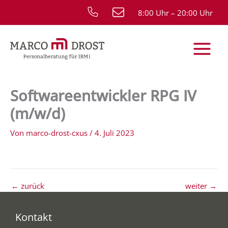
Zum
8:00 Uhr – 20:00 Uhr
Inhalt
springen
Softwareentwickler RPG IV
(m/w/d)
Von
marco-drost-cxus
/
4. Juli 2023
←
zurück
weiter
→
Kontakt