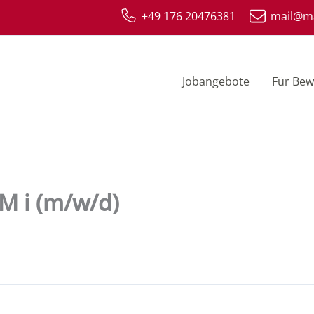
+49 176 20476381
mail@ma
Jobangebote
Für Bew
M i (m/w/d)