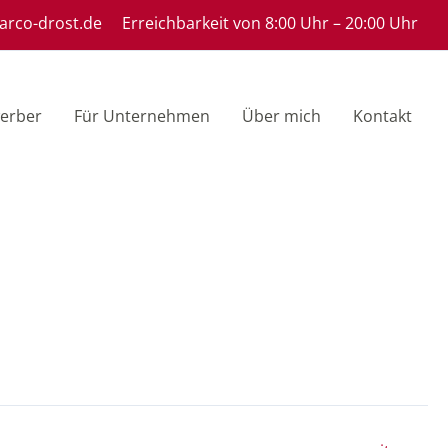
rco-drost.de
Erreichbarkeit von
8:00 Uhr – 20:00 Uhr
erber
Für Unternehmen
Über mich
Kontakt