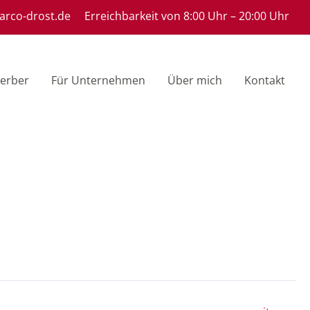
rco-drost.de
Erreichbarkeit von
8:00 Uhr – 20:00 Uhr
erber
Für Unternehmen
Über mich
Kontakt