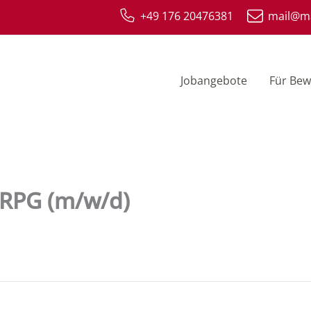
+49 176 20476381
mail@ma
Jobangebote
Für Bew
 RPG (m/w/d)