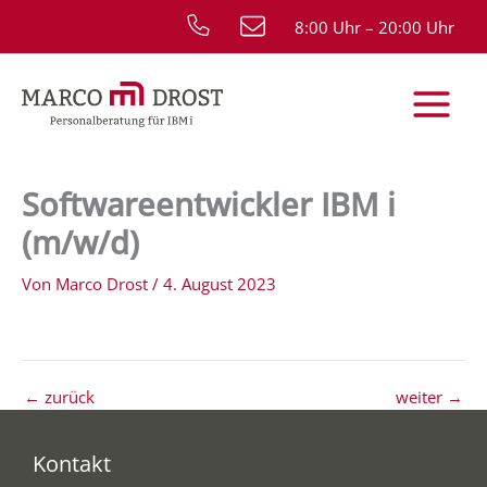
Zum
8:00 Uhr – 20:00 Uhr
Inhalt
springen
Softwareentwickler IBM i
(m/w/d)
Von
Marco Drost
/
4. August 2023
←
zurück
weiter
→
Kontakt