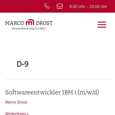
Zum
8:00 Uhr – 20:00 Uhr
Inhalt
springen
D-9
Softwareentwickler IBM i (m/w/d)
Softwareentwickler
IBM
Marco Drost
i
(m/w/d)
Weiterlesen »