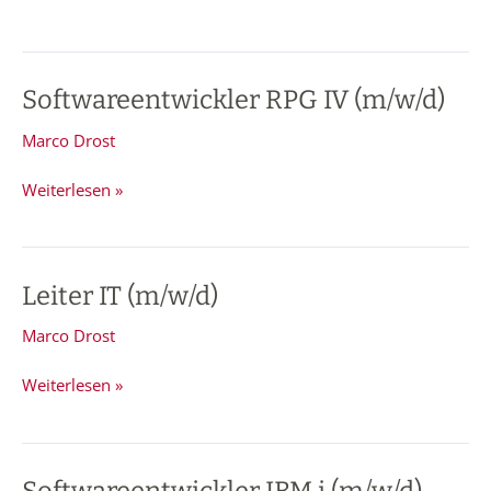
Softwareentwickler RPG IV (m/w/d)
Softwareentwickler
RPG
Marco Drost
IV
(m/w/d)
Weiterlesen »
Leiter IT (m/w/d)
Leiter
IT
Marco Drost
(m/w/d)
Weiterlesen »
Softwareentwickler