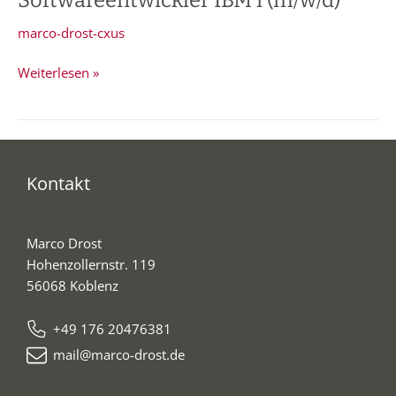
Softwareentwickler IBM i (m/w/d)
IBM
marco-drost-cxus
i
(m/w/d)
Weiterlesen »
Kontakt
Marco Drost
Hohenzollernstr. 119
56068 Koblenz
+49 176 20476381
mail@marco-drost.de